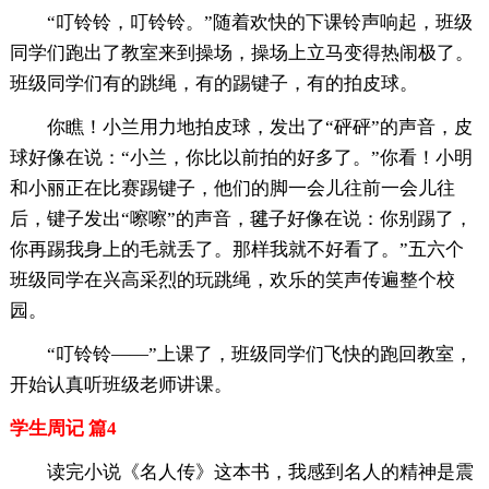
“叮铃铃，叮铃铃。”随着欢快的下课铃声响起，班级
同学们跑出了教室来到操场，操场上立马变得热闹极了。
班级同学们有的跳绳，有的踢键子，有的拍皮球。
你瞧！小兰用力地拍皮球，发出了“砰砰”的声音，皮
球好像在说：“小兰，你比以前拍的好多了。”你看！小明
和小丽正在比赛踢键子，他们的脚一会儿往前一会儿往
后，键子发出“嚓嚓”的声音，毽子好像在说：你别踢了，
你再踢我身上的毛就丢了。那样我就不好看了。”五六个
班级同学在兴高采烈的玩跳绳，欢乐的笑声传遍整个校
园。
“叮铃铃——”上课了，班级同学们飞快的跑回教室，
开始认真听班级老师讲课。
学生周记 篇4
读完小说《名人传》这本书，我感到名人的精神是震