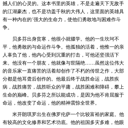
撼人们的心灵的。这本书里的英雄，不是走遍天下无敌手
的江湖豪杰，也不是功盖千秋的大伟人，这里面的英雄具
有一种内在的`强大的生命力，使他们勇敢地与困难作斗
争。
贝多芬出身贫寒，他很小就辍学。他的一生坎坷不
平，他勇敢的与命运作斗争。他孤独的活着，他惟一的亲
人辜负了他，他内心受到沉重的打击，可他还坚强活下
来。他没有一个朋友，他就像与世隔绝……虽然这位伟大
的音乐家一直痛苦的活着却创作了不朽的传世之作，大部
分都是他耳聋后创作的。他最后终于战胜命运，战胜疾
病，战胜痛苦，战胜听众的平庸，战胜困难和障碍，攀上
生命的巅峰。贝多芬之所以能成功，是因为他不肯屈服于
命运，他改变了命运，他的精神震惊全世界。
米开朗琪罗出生在佛罗伦萨一个比较富裕的家庭。他
有较高的文化修养和艺术功底。他的祖国多灾多难，他眼