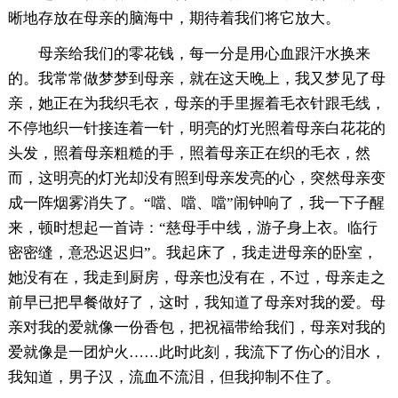
晰地存放在母亲的脑海中，期待着我们将它放大。
母亲给我们的零花钱，每一分是用心血跟汗水换来
的。我常常做梦梦到母亲，就在这天晚上，我又梦见了母
亲，她正在为我织毛衣，母亲的手里握着毛衣针跟毛线，
不停地织一针接连着一针，明亮的灯光照着母亲白花花的
头发，照着母亲粗糙的手，照着母亲正在织的毛衣，然
而，这明亮的灯光却没有照到母亲发亮的心，突然母亲变
成一阵烟雾消失了。“噹、噹、噹”闹钟响了，我一下子醒
来，顿时想起一首诗：“慈母手中线，游子身上衣。临行
密密缝，意恐迟迟归”。我起床了，我走进母亲的卧室，
她没有在，我走到厨房，母亲也没有在，不过，母亲走之
前早已把早餐做好了，这时，我知道了母亲对我的爱。母
亲对我的爱就像一份香包，把祝福带给我们，母亲对我的
爱就像是一团炉火……此时此刻，我流下了伤心的泪水，
我知道，男子汉，流血不流泪，但我抑制不住了。