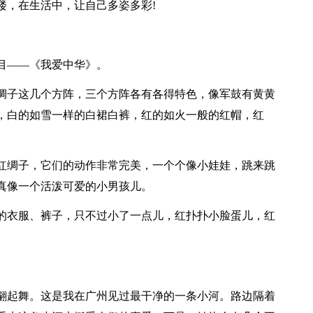
楼，在生活中，让自己多姿多彩!
目——《我爱中华》。
绸子这几个方阵，三个方阵各有各得特色，像军鼓有黄黄
，白的如雪一样的白裙白裤，红的如火一般的红帽，红
红绸子，它们的动作非常完美，一个个像小娃娃，跳来跳
真像一个活泼可爱的小男孩儿。
的衣服、裤子，只不过小了一点儿，红扑扑小脸蛋儿，红
翩起舞。这是我在广州见过最干净的一条小河。路边隔着