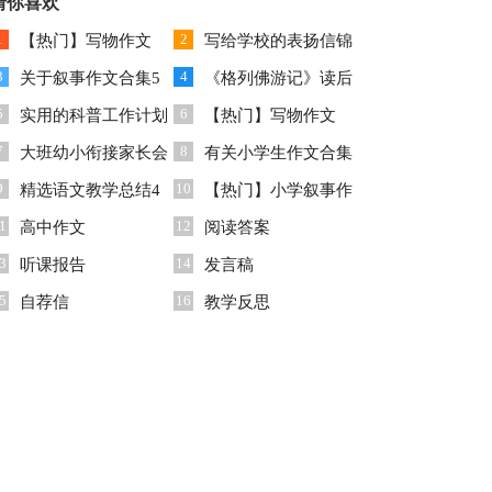
猜你喜欢
300字集合7篇
1
2
【热门】写物作文
写给学校的表扬信锦
3
4
300字合集六篇
关于叙事作文合集5
集九篇
《格列佛游记》读后
5
6
篇
实用的科普工作计划
感
【热门】写物作文
7
8
3篇
大班幼小衔接家长会
300字4篇
有关小学生作文合集
9
10
发言稿
精选语文教学总结4
7篇
【热门】小学叙事作
1
12
篇
高中作文
文锦集9篇
阅读答案
3
14
听课报告
发言稿
5
16
自荐信
教学反思