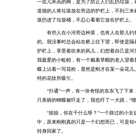
一层几米高的网，是为了防止人们乱扔垃圾，
道德的人将垃圾放在旁边的护栏上，不到三米
圾扔进了垃圾桶，不忍心看着它放在护栏上。
有些人在小河旁边种菜，也有人在那儿钓
的。我没事时总会站在桥上往下望，即使是隔
护栏上，享受着吹来的风儿，幻想着自己是河
我最爱的小蚯蚓，有一个戴着草帽的老人望着
蝶上沾着一写花粉，显然是刚才在某一朵花儿
特的花纹所吸引。
“扑通”一声，有一块奇怪的东东飞了下
只美丽的蝴蝶被吓走了，我也吓了一大跳，“嗖
“姐姐，你在干什么呀？”一个路过的小
中，原来刚刚真的只是一个幻想而已，可是却
转身回家了。