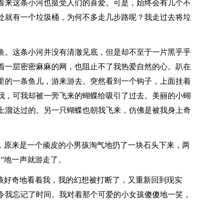
看来这条小河也挺受人们的喜爱。可是，始终会有几个不
处就有一个垃圾桶，为何不多走几步路呢？我走过去将垃
鱼。这条小河并没有清澈见底，但是却不至于一片黑乎乎
着一层密密麻麻的网，也阻止不了我热爱自然的心。趴在
里的一条鱼儿，游来游去。突然看到一个钩子，上面挂着
我，可我却被一旁飞来的蝴蝶给吸引了过去。美丽的小蝴
上溜达过的。另一只蝴蝶也朝我飞来，仿佛是被我身上奇
来，原来是一个顽皮的小男孩淘气地扔了一块石头下来，两
”地一声就游走了。
女孩好奇地看着我，我的幻想被打断了，又重新回到现实
令我忘记了时间。我对着那个可爱的小女孩傻傻地一笑，