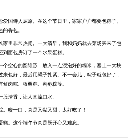
念爱国诗人屈原。在这个节日里，家家户户都要包粽子、
色的香包。
以家里非常热闹。一大清早，我和妈妈就去菜场买来了包
还到面包房订了一个水果蛋糕。
一个空心的圆锥形，放入一点浸泡好的糯米，塞上一大块
过来包好，最后用绳子扎紧。不一会儿，粽子就包好了，
有鲜肉粽、板栗粽、蜜枣粽等。
一股清香，让人直流口水。
粽。咬一口，真是又黏又甜，太好吃了！
蛋糕。这个端午节真是既开心又难忘。