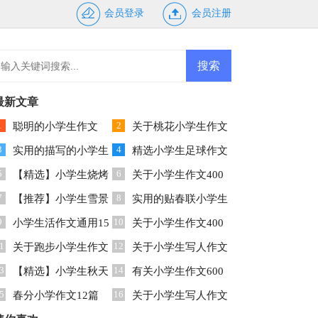
会员登录
会员注册
最新文章
1
2
聪明的小学生作文
关于桃花小学生作文
3
4
400字汇编5篇
实用的描写的小学生
300字锦集9篇
精选小学生足球作文
5
6
作文合集十篇
【精选】小学生烧烤
5篇
关于小学生作文400
7
8
作文3篇
【推荐】小学生雪景
字集合10篇
实用的贴春联小学生
9
10
作文4篇
小学生活作文通用15
作文锦集八篇
关于小学生作文400
1
12
篇
关于跑步小学生作文
字集合八篇
关于小学生写人作文
3
14
300字集合8篇
【精选】小学生秋天
300字集合9篇
有关小学生作文600
5
16
作文三篇
春分小学作文12篇
字锦集9篇
关于小学生写人作文