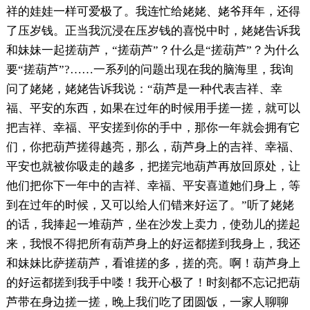
祥的娃娃一样可爱极了。我连忙给姥姥、姥爷拜年，还得
了压岁钱。正当我沉浸在压岁钱的喜悦中时，姥姥告诉我
和妹妹一起搓葫芦，“搓葫芦”？什么是“搓葫芦”？为什么
要“搓葫芦”?……一系列的问题出现在我的脑海里，我询
问了姥姥，姥姥告诉我说：“葫芦是一种代表吉祥、幸
福、平安的东西，如果在过年的时候用手搓一搓，就可以
把吉祥、幸福、平安搓到你的手中，那你一年就会拥有它
们，你把葫芦搓得越亮，那么，葫芦身上的吉祥、幸福、
平安也就被你吸走的越多，把搓完地葫芦再放回原处，让
他们把你下一年中的吉祥、幸福、平安喜道她们身上，等
到在过年的时候，又可以给人们错来好运了。”听了姥姥
的话，我捧起一堆葫芦，坐在沙发上卖力，使劲儿的搓起
来，我恨不得把所有葫芦身上的好运都搓到我身上，我还
和妹妹比萨搓葫芦，看谁搓的多，搓的亮。啊！葫芦身上
的好运都搓到我手中喽！我开心极了！时刻都不忘记把葫
芦带在身边搓一搓，晚上我们吃了团圆饭，一家人聊聊