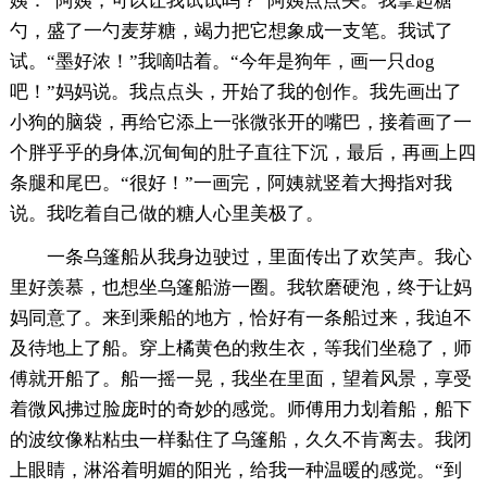
姨：“阿姨，可以让我试试吗？”阿姨点点头。我拿起糖
勺，盛了一勺麦芽糖，竭力把它想象成一支笔。我试了
试。“墨好浓！”我嘀咕着。“今年是狗年，画一只dog
吧！”妈妈说。我点点头，开始了我的创作。我先画出了
小狗的脑袋，再给它添上一张微张开的嘴巴，接着画了一
个胖乎乎的身体,沉甸甸的肚子直往下沉，最后，再画上四
条腿和尾巴。“很好！”一画完，阿姨就竖着大拇指对我
说。我吃着自己做的糖人心里美极了。
一条乌篷船从我身边驶过，里面传出了欢笑声。我心
里好羡慕，也想坐乌篷船游一圈。我软磨硬泡，终于让妈
妈同意了。来到乘船的地方，恰好有一条船过来，我迫不
及待地上了船。穿上橘黄色的救生衣，等我们坐稳了，师
傅就开船了。船一摇一晃，我坐在里面，望着风景，享受
着微风拂过脸庞时的奇妙的感觉。师傅用力划着船，船下
的波纹像粘粘虫一样黏住了乌篷船，久久不肯离去。我闭
上眼睛，淋浴着明媚的阳光，给我一种温暖的感觉。“到