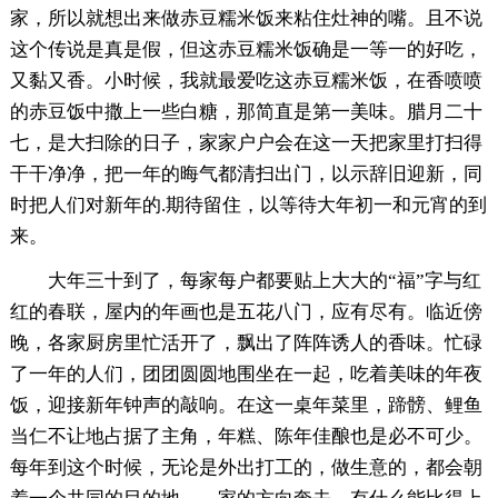
家，所以就想出来做赤豆糯米饭来粘住灶神的嘴。且不说
这个传说是真是假，但这赤豆糯米饭确是一等一的好吃，
又黏又香。小时候，我就最爱吃这赤豆糯米饭，在香喷喷
的赤豆饭中撒上一些白糖，那简直是第一美味。腊月二十
七，是大扫除的日子，家家户户会在这一天把家里打扫得
干干净净，把一年的晦气都清扫出门，以示辞旧迎新，同
时把人们对新年的.期待留住，以等待大年初一和元宵的到
来。
大年三十到了，每家每户都要贴上大大的“福”字与红
红的春联，屋内的年画也是五花八门，应有尽有。临近傍
晚，各家厨房里忙活开了，飘出了阵阵诱人的香味。忙碌
了一年的人们，团团圆圆地围坐在一起，吃着美味的年夜
饭，迎接新年钟声的敲响。在这一桌年菜里，蹄髈、鲤鱼
当仁不让地占据了主角，年糕、陈年佳酿也是必不可少。
每年到这个时候，无论是外出打工的，做生意的，都会朝