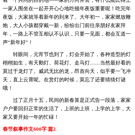
着一个共同的目的地——家的方向奔去，有什么能比得上
一家人围坐在一起开开心心地吃顿年夜饭重要呢！吃完年
夜饭，大家就等着新年的到来了。大年初一，家家燃放鞭
炮，大人小孩都穿戴一新，纷纷出门前往亲朋好友家拜
年，一路上不管互相认不认识，只要一见面，都会互道一
声“新年好”！
转眼间，元宵节也到了，灯会开始了，各种造型的灯
栩栩如生，有天鹅灯、荷花灯、走马灯……当然最好看的
莫过于龙灯了。威武无比的龙，昂首向天，似乎要一飞冲
天，直上云霄呢。在赏灯的时候，莫忘了还要猜猜灯谜
哦！
过了正月十五，民间的新春算是正式告一段落，家家
户户要回归正常的生活了，上班的上班，上学的上学，大
家又要开始一年的忙碌！
春节叙事作文600字 篇2