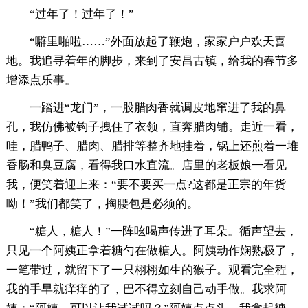
“过年了！过年了！”
“噼里啪啦……”外面放起了鞭炮，家家户户欢天喜
地。我追寻着年的脚步，来到了安昌古镇，给我的春节多
增添点乐事。
一踏进“龙门”，一股腊肉香就调皮地窜进了我的鼻
孔，我仿佛被钩子拽住了衣领，直奔腊肉铺。走近一看，
哇，腊鸭子、腊肉、腊排等整齐地挂着，锅上还煎着一堆
香肠和臭豆腐，看得我口水直流。店里的老板娘一看见
我，便笑着迎上来：“要不要买一点?这都是正宗的年货
呦！”我们都笑了，掏腰包是必须的。
“糖人，糖人！”一阵吆喝声传进了耳朵。循声望去，
只见一个阿姨正拿着糖勺在做糖人。阿姨动作娴熟极了，
一笔带过，就留下了一只栩栩如生的猴子。观看完全程，
我的手早就痒痒的了，巴不得立刻自己动手做。我求阿