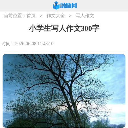
>
>
当前位置：
首页
作文大全
写人作文
小学生写人作文300字
时间：2026-06-08 11:48:10