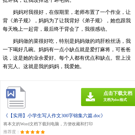
批评我，让我改掉这个坏毛病。
妈妈对我很好，在假期里，老师布置了一个作业，让
背《弟子规》，妈妈为了让我背好《弟子规》，她也跟我
每天晚上一起背，最后终于背会了，我很感动。
妈妈做的菜很好吃，特别是妈妈做的鸡肝粉丝汤，我
一下喝好几碗。妈妈有一点小缺点就是爱打麻将，可爸爸
说，这是她的业余爱好。每个人都有优点和缺点。世上没
有完人。这就是我的妈妈，我爱她。
点击下载文档
文档为doc格式
《【实用】小学生写人作文300字锦集六篇.doc》
将本文的Word文档下载到电脑，方便收藏和打印
推荐度：