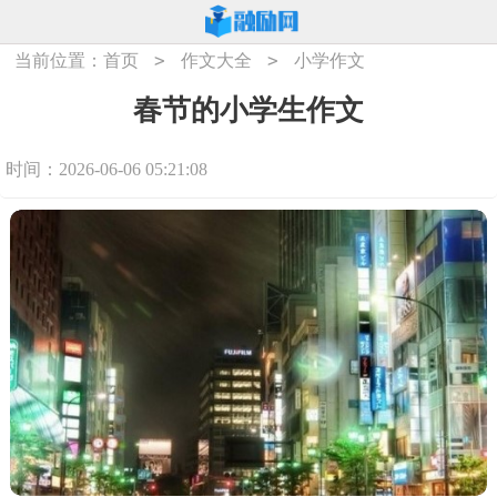
>
>
当前位置：
首页
作文大全
小学作文
春节的小学生作文
时间：2026-06-06 05:21:08