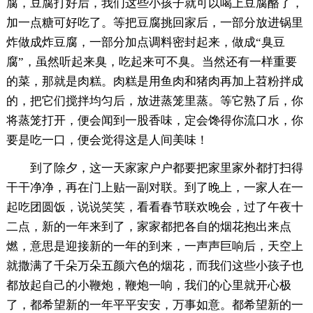
腐，豆腐打好后，我们这些小孩子就可以喝上豆腐酪了，
加一点糖可好吃了。等把豆腐挑回家后，一部分放进锅里
炸做成炸豆腐，一部分加点调料密封起来，做成“臭豆
腐”，虽然听起来臭，吃起来可不臭。当然还有一样重要
的菜，那就是肉糕。肉糕是用鱼肉和猪肉再加上苕粉拌成
的，把它们搅拌均匀后，放进蒸笼里蒸。等它熟了后，你
将蒸笼打开，便会闻到一股香味，定会馋得你流口水，你
要是吃一口，便会觉得这是人间美味！
到了除夕，这一天家家户户都要把家里家外都打扫得
干干净净，再在门上贴一副对联。到了晚上，一家人在一
起吃团圆饭，说说笑笑，看看春节联欢晚会，过了午夜十
二点，新的一年来到了，家家都把各自的烟花抱出来点
燃，意思是迎接新的一年的到来，一声声巨响后，天空上
就撒满了千朵万朵五颜六色的烟花，而我们这些小孩子也
都放起自己的小鞭炮，鞭炮一响，我们的心里就开心极
了，都希望新的一年平平安安，万事如意。都希望新的一