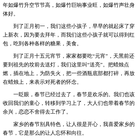
年如爆竹升空节节高，如爆竹巨响事业旺，如爆竹声壮身
体好。
到了正月初一，我们这些小孩子，早早的就起床了穿
上新衣，因为要去拜年，而我们这些小孩子就可以得到红
包，吃到各种各样的糖果，美食。
到了正月十五元宵节，家家都要吃“元宵”，天黑前还
要到祖先的坟前去送灯，我们这里叫“送亮”。把蜡烛点
燃，插在地上，为防失火，把一些酒瓶底部都打碎，再放
在蜡烛上，来表示对死者的怀念。
一眨眼，春节已经过去了，春节是欢乐的。我们也该
收回我们的童心，转移到学习上了，大人们也带着春节的
余兴，恋恋不舍得去工作了。
家乡的春节别具特色，让人很是开心，我喜爱家乡的
春节，它是那么的让人忘怀和向往。