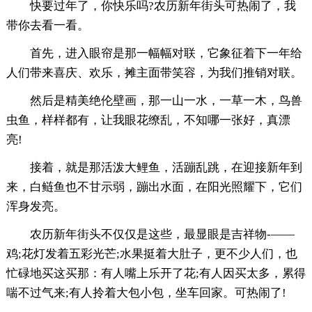
快要过年了，你快乐吗?农历新年街头可热闹了，我
带你去看一看。
首先，进入眼帘是那一幅幅对联，它象征着下一年给
人们带来喜庆、欢乐，摊主面带笑容，为我们推销对联。
然后是精美绝伦壁画，那一山一水，一草一木，鸟兽
虫鱼，样样都有，让我眼花缭乱，不知哪一张好，真漂
亮!
接着，就是那活泼大鲤鱼，活蹦乱跳，在迎接新年到
来，白鲢鱼也不甘示弱，蹦出水面，在阳光照耀下，它们
浑身发亮。
农历新年街头不仅仅是这些，最显眼是吉祥物-——
鸡;花灯发着五彩光芒;水果挺着大肚子，更不少人们，也
忙碌地买这买那：有人嘴上乐开了花;有人因买太多，累得
喘不过气来;有人拎着大包小包，坐车回家。可热闹了!