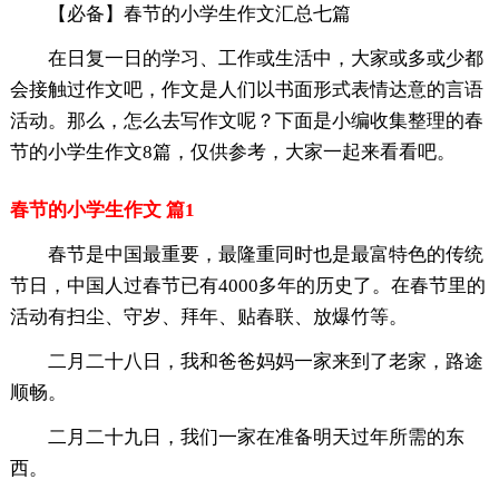
【必备】春节的小学生作文汇总七篇
在日复一日的学习、工作或生活中，大家或多或少都
会接触过作文吧，作文是人们以书面形式表情达意的言语
活动。那么，怎么去写作文呢？下面是小编收集整理的春
节的小学生作文8篇，仅供参考，大家一起来看看吧。
春节的小学生作文 篇1
春节是中国最重要，最隆重同时也是最富特色的传统
节日，中国人过春节已有4000多年的历史了。在春节里的
活动有扫尘、守岁、拜年、贴春联、放爆竹等。
二月二十八日，我和爸爸妈妈一家来到了老家，路途
顺畅。
二月二十九日，我们一家在准备明天过年所需的东
西。