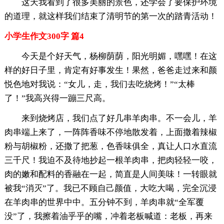
这天我看到了很多美丽的景色，还学会了要保护环境
的道理，就这样我们结束了清明节的第一次的踏青活动！
小学生作文300字 篇4
今天是个好天气，杨柳荫荫，阳光明媚，嘿嘿！在这
样的好日子里，肯定有好事发生！果然，爸爸走过来和颜
悦色地对我说：“女儿，走，我们去吃烧烤！”“太棒
了！”我高兴得一蹦三尺高。
来到烧烤店，我们点了好几串羊肉串。不一会儿，羊
肉串端上来了，一阵阵香味不停地散发着，上面撒着辣椒
粉与胡椒粉，还撒了把葱，色香味俱全，真让人口水直流
三千尺！我迫不及待地抄起一根羊肉串，把肉轻轻一咬，
肉的嫩和配料的香融在一起，简直是人间美味！一转眼就
被我“消灭”了。我已不顾自己颜值，大吃大喝，完全沉浸
在羊肉串的世界中中。五分钟不到，羊肉串就“全军覆
没”了，我擦着油乎乎的嘴，冲着老板喊道：老板，再来