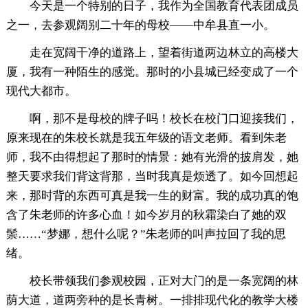
今天是一个特别的日子，我作为全国教育代表团成员
之一，去参观阔别二十年的母校——中牟县直一小。
走在宽阔干净的道路上，望着街道两边林立的高楼大
厦，我有一种陌生的感觉。那时的小县城已经变成了一个
现代大都市。
啊，那不是母校的牌子吗！校长在校门口迎接我们，
原来现在的朱校长就是我五年级的语文老师。看到朱老
师，我不由得想起了那时的情景：她有光滑的披肩发，她
整天要求我们背这背那，当时我真是烦透了。如今回想起
来，那时背的东西可真是我一生的财富。我的成功真的饱
含了朱老师的许多心血！如今岁月的秋霜染白了她的双
鬃……“梦娜，想什么呢？”朱老师的叫声拉回了我的思
绪。
校长带领我们参观校园，正对大门的是一条宽阔的林
荫大道，道两旁种的是长青树。一排排现代化的教学大楼