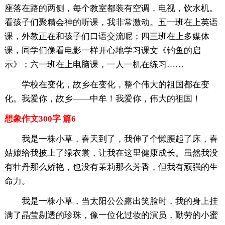
座落在路的两侧，每个教室都装有空调，电视，饮水机。
看孩子们聚精会神的听课，我非常激动。五一班在上英语
课，外教正在和孩子们口语交流呢；四三班在上多媒体
课，同学们像看电影一样开心地学习课文《钓鱼的启
示》；六一班在上电脑课，一人一机在练习……
学校在变化，故乡在变化，整个伟大的祖国都在变
化。我爱你，故乡——中牟！我爱你，伟大的祖国！
想象作文300字 篇6
我是一株小草，春天到了，我伸了个懒腰起了床，春
姑娘给我披上了绿衣裳，让我在这里健康成长。虽然我没
有牡丹那么娇艳，也没有茉莉那么芳香，但我有顽强的生
命力。
我是一株小草，当太阳公公露出笑脸时，我的身上挂
满了晶莹剔透的珍珠，像一位化过妆的演员，勤劳的小蜜