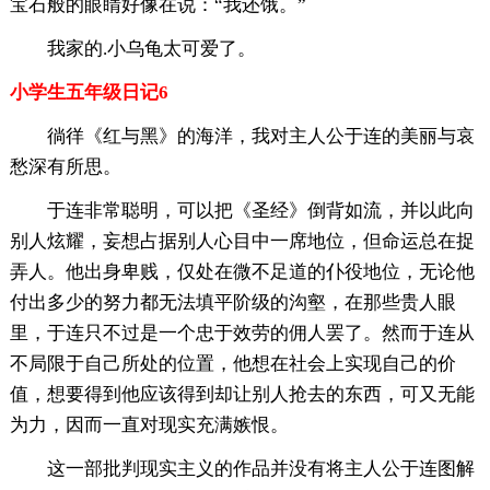
宝石般的眼睛好像在说：“我还饿。”
我家的.小乌龟太可爱了。
小学生五年级日记6
徜徉《红与黑》的海洋，我对主人公于连的美丽与哀
愁深有所思。
于连非常聪明，可以把《圣经》倒背如流，并以此向
别人炫耀，妄想占据别人心目中一席地位，但命运总在捉
弄人。他出身卑贱，仅处在微不足道的仆役地位，无论他
付出多少的努力都无法填平阶级的沟壑，在那些贵人眼
里，于连只不过是一个忠于效劳的佣人罢了。然而于连从
不局限于自己所处的位置，他想在社会上实现自己的价
值，想要得到他应该得到却让别人抢去的东西，可又无能
为力，因而一直对现实充满嫉恨。
这一部批判现实主义的作品并没有将主人公于连图解