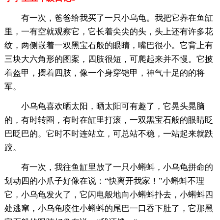
有一次，爸爸给我买了一只小乌龟。我把它养在鱼缸
里，一有空就观察它，它长着尖尖的头，头上还有许多花
纹，两侧嵌着一双黑宝石般的眼睛，嘴巴很小。它背上有
三块大六角形的图案，四肢很短，可爬起来并不慢。它披
着盔甲，摆着四肢，像一个身穿铠甲，神气十足的的将
军。
小乌龟喜欢晒太阳，晒太阳可有趣了，它晃头晃脑
的，有时转圈，有时在缸里打滚，一双黑宝石般的眼睛眨
巴眨巴的。它时不时连站立，可总站不稳，一站起来就跌
跤。
有一次，我往鱼缸里放了一只小蝌蚪，小乌龟拼命的
划动四的小爪子好像在说：“快离开我家！”小蝌蚪不理
它，小乌龟发火了，它闪电般地向小蝌蚪扑去，小蝌蚪四
处逃窜，小乌龟咬住小蝌蚪的尾巴一口吞下肚了，它那黑