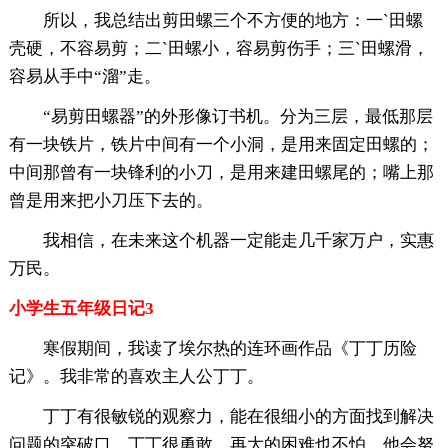
所以，我总结出剪田螺三个不方便的地方：一`田螺
壳硬，不容易剪；二`田螺小，容易剪伤手；三`田螺滑，
容易从手中“溜”走。
“易剪田螺器”的外形像订书机。分为三层，最低那层
有一块铁片，铁片中间有一个小洞，是用来固定田螺的；
中间那曾有一块锋利的小刀，是用来建田螺尾的；嘴上那
曾是用来把小刀压下去的。
我相信，在未来这个机器一定能走几千家万户，实惠
万民。
小学生五年级日记3
寒假期间，我读了埃尔热的连环画作品《丁丁历险
记》。我非常的喜欢主人公丁丁。
丁丁有很敏锐的观察力，能在很细小的方面找到解决
问题的突破口。丁丁很勇敢，再大的困难也不怕，他会努