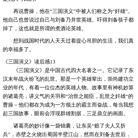
再说曹操，他在“三国演义”中被人们称之为“奸雄”。
他自己也曾说过自己与刘备乃并世英雄。吓得刘备筷子都
掉了，这也就是所谓的煮酒论英雄。
想到战国时代的人天天过着提心吊胆的生活，我们真
的幸福多了。
《三国演义》读后感13
《三国演义》是中国古代四大名著之一。它记录了东
汉末年战火纷飞的乱世。那是一个英雄辈出，崇尚建功立
业的年代，有着一位位杰的英雄人物。故事里有神机妙算
的诸葛亮，讲义气的关羽和“治世之能臣，乱世之奸雄“的
曹操－他们都在为成为一方领土的霸主而奋战，每当我想
起三国故事，眼前会浮现群雄割据，三足鼎立的画面。
诸葛亮的妙计像一袋锦囊，让东吴“赔了夫人又折
兵”，赤壁之火烧出蜀国半壁江山，然而在刘备去世后，