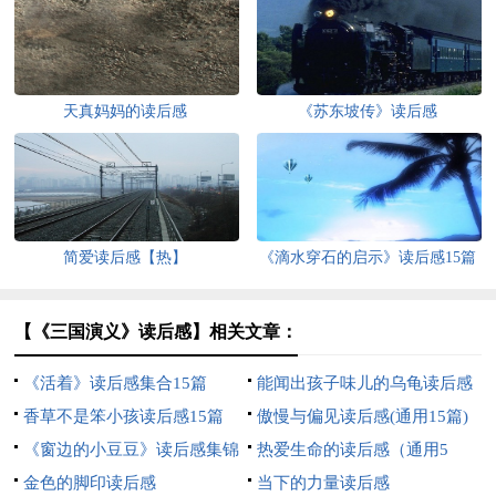
天真妈妈的读后感
《苏东坡传》读后感
简爱读后感【热】
《滴水穿石的启示》读后感15篇
【《三国演义》读后感】相关文章：
《活着》读后感集合15篇
能闻出孩子味儿的乌龟读后感
香草不是笨小孩读后感15篇
傲慢与偏见读后感(通用15篇)
《窗边的小豆豆》读后感集锦
热爱生命的读后感（通用5
15篇
金色的脚印读后感
篇）
当下的力量读后感