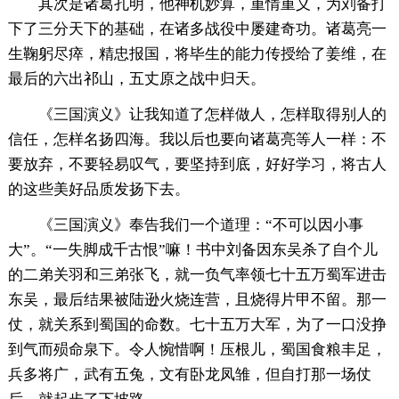
其次是诸葛孔明，他神机妙算，重情重义，为刘备打
下了三分天下的基础，在诸多战役中屡建奇功。诸葛亮一
生鞠躬尽瘁，精忠报国，将毕生的能力传授给了姜维，在
最后的六出祁山，五丈原之战中归天。
《三国演义》让我知道了怎样做人，怎样取得别人的
信任，怎样名扬四海。我以后也要向诸葛亮等人一样：不
要放弃，不要轻易叹气，要坚持到底，好好学习，将古人
的这些美好品质发扬下去。
《三国演义》奉告我们一个道理：“不可以因小事
大”。“一失脚成千古恨”嘛！书中刘备因东吴杀了自个儿
的二弟关羽和三弟张飞，就一负气率领七十五万蜀军进击
东吴，最后结果被陆逊火烧连营，且烧得片甲不留。那一
仗，就关系到蜀国的命数。七十五万大军，为了一口没挣
到气而殒命泉下。令人惋惜啊！压根儿，蜀国食粮丰足，
兵多将广，武有五兔，文有卧龙凤雏，但自打那一场仗