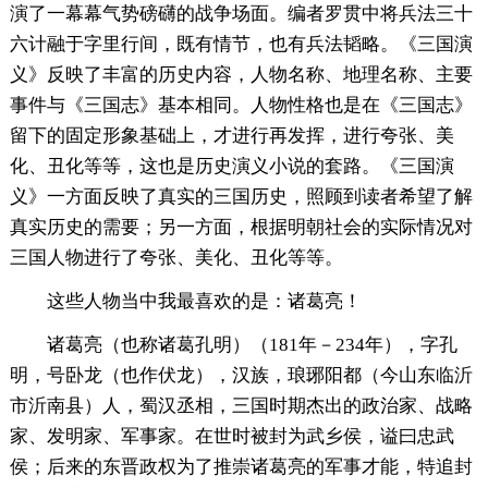
演了一幕幕气势磅礴的战争场面。编者罗贯中将兵法三十
六计融于字里行间，既有情节，也有兵法韬略。《三国演
义》反映了丰富的历史内容，人物名称、地理名称、主要
事件与《三国志》基本相同。人物性格也是在《三国志》
留下的固定形象基础上，才进行再发挥，进行夸张、美
化、丑化等等，这也是历史演义小说的套路。《三国演
义》一方面反映了真实的三国历史，照顾到读者希望了解
真实历史的需要；另一方面，根据明朝社会的实际情况对
三国人物进行了夸张、美化、丑化等等。
这些人物当中我最喜欢的是：诸葛亮！
诸葛亮（也称诸葛孔明）（181年－234年），字孔
明，号卧龙（也作伏龙），汉族，琅琊阳都（今山东临沂
市沂南县）人，蜀汉丞相，三国时期杰出的政治家、战略
家、发明家、军事家。在世时被封为武乡侯，谥曰忠武
侯；后来的东晋政权为了推崇诸葛亮的军事才能，特追封