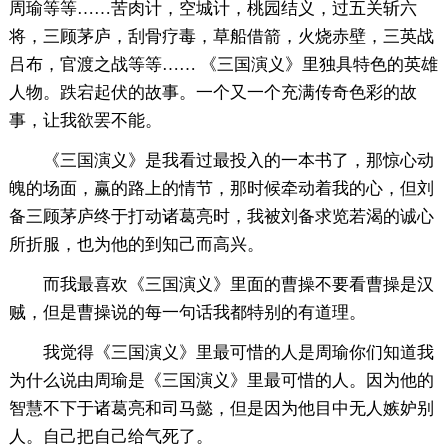
周瑜等等……苦肉计，空城计，桃园结义，过五关斩六
将，三顾茅庐，刮骨疗毒，草船借箭，火烧赤壁，三英战
吕布，官渡之战等等…… 《三国演义》里独具特色的英雄
人物。跌宕起伏的故事。一个又一个充满传奇色彩的故
事，让我欲罢不能。
《三国演义》是我看过最投入的一本书了，那惊心动
魄的场面，赢的路上的情节，那时候牵动着我的心，但刘
备三顾茅庐终于打动诸葛亮时，我被刘备求览若渴的诚心
所折服，也为他的到知己而高兴。
而我最喜欢《三国演义》里面的曹操不要看曹操是汉
贼，但是曹操说的每一句话我都特别的有道理。
我觉得《三国演义》里最可惜的人是周瑜你们知道我
为什么说由周瑜是《三国演义》里最可惜的人。因为他的
智慧不下于诸葛亮和司马懿，但是因为他目中无人嫉妒别
人。自己把自己给气死了。