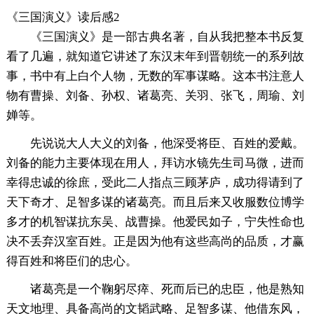
《三国演义》读后感2
《三国演义》是一部古典名著，自从我把整本书反复
看了几遍，就知道它讲述了东汉末年到晋朝统一的系列故
事，书中有上白个人物，无数的军事谋略。这本书注意人
物有曹操、刘备、孙权、诸葛亮、关羽、张飞，周瑜、刘
婵等。
先说说大人大义的刘备，他深受将臣、百姓的爱戴。
刘备的能力主要体现在用人，拜访水镜先生司马微，进而
幸得忠诚的徐庶，受此二人指点三顾茅庐，成功得请到了
天下奇才、足智多谋的诸葛亮。而且后来又收服数位博学
多才的机智谋抗东吴、战曹操。他爱民如子，宁失性命也
决不丢弃汉室百姓。正是因为他有这些高尚的品质，才赢
得百姓和将臣们的忠心。
诸葛亮是一个鞠躬尽瘁、死而后已的忠臣，他是熟知
天文地理、具备高尚的文韬武略、足智多谋、他借东风，