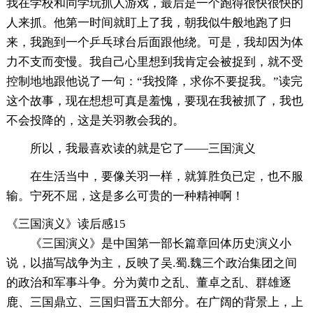
我在学校和同学玩抓人游戏，最后是一个跑得很快很快的
人来抓。他第一时间就盯上了我，朝我似牛般地跑了归
来，我跑到一个乒乓球台后面跟他绕。可是，我却因为体
力不支而变慢。我自己心里想到我肯定会被捉到，就不受
控制地地跟他说了一句：“我投降，求你不要捉我。”读完
这个故事，现在想想可真是羞愧，要现在我被抓了，我也
不会投降的，这是关羽教会我的。
所以，我最喜欢读的就是它了——三国演义
在生活当中，要像关羽一样，就算胜负已定，也不服
输。宁死不屈，这是多么可贵的一种精神啊！
《三国演义》读后感15
《三国演义》是中国第一部长篇章回体历史演义小
说，以描写战争为主，反映了吴.蜀.魏三个政治集团之间
的政治和军事斗争。分为黄巾之乱、董卓之乱、群雄逐
鹿、三国鼎立、三国归晋五大部分。在广阔的背景上，上