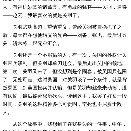
人，有神机妙算的诸葛亮，有勇敢的猛将——关羽，名将
——赵云，我最喜欢的就是关羽了。
关羽武功高超，重情重义，曾经关羽被曹操抓了之
后，每天都在想他结义的兄弟——刘备、张飞。最后过五
关，斩六将，跟兄弟汇合。
关羽还是一个不服输的人，有一次，吴国的孙权让关
羽带兵谈判，但关羽却单刀赴会。最后走出吴国的领地。
第二次，关羽又来了，但没想到是个圈套，被吴国兵包围
了，无处可走。这时吴国，对关羽谈了一个条件，就是背
叛蜀国，到吴国投兵并认输。但是关羽却丝毫未动摇，没
有认输，最后被孙权所砍头。读到这里，我哭了好长一段
时间，关羽的这种精神多么可贵啊，宁死也不屈服于敌
人。
从这个故事中，我想到了在我身边的一件事，中午，