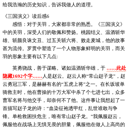
给我浩瀚的历史知识，告诉我做人的道理。
《三国演义》读后感6
感悟：对于关羽，大家都非常的熟悉。《三国演义》
中的关羽，深受人们的敬佩和赞扬。桃园结义、温酒斩华
雄、斩颜良诛文丑、过五关斩六将、败走麦城，他的故事
甚为流传。罗贯中塑造了一个人物形象鲜明的关羽，而关
羽的形象主要有以下几点:
英勇骁战，善于谋略。诸如温酒斩华雄，于
……此处
隐藏1692个字……
人是赵云。赵云人称“常山赵子龙”，赵
云勇冠三军，是赫赫有名的“五虎上将”之一。在长坂坡单
骑救主时，他在曹操的十万大军中杀了个七进七出，众多
曹军名将与他交手，却奈何不了他。这件事让我想起了一
首描写赵子龙的诗：“血染征袍透甲红，乱世谁敢与争
锋。单枪救困扶危主，唯有常山赵子龙。”我佩服赵云，
佩服他在战场上无惧无畏的胆量，佩服他在做人上高尚的