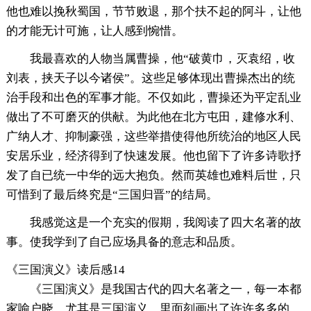
他也难以挽秋蜀国，节节败退，那个扶不起的阿斗，让他
的才能无计可施，让人感到惋惜。
我最喜欢的人物当属曹操，他“破黄巾，灭袁绍，收
刘表，挟天子以今诸侯”。这些足够体现出曹操杰出的统
治手段和出色的军事才能。不仅如此，曹操还为平定乱业
做出了不可磨灭的供献。为此他在北方屯田，建修水利、
广纳人才、抑制豪强，这些举措使得他所统治的地区人民
安居乐业，经济得到了快速发展。他也留下了许多诗歌抒
发了自已统一中华的远大抱负。然而英雄也难料后世，只
可惜到了最后终究是“三国归晋”的结局。
我感觉这是一个充实的假期，我阅读了四大名著的故
事。使我学到了自己应场具备的意志和品质。
《三国演义》读后感14
《三国演义》是我国古代的四大名著之一，每一本都
家喻户晓，尤其是三国演义，里面刻画出了许许多多的