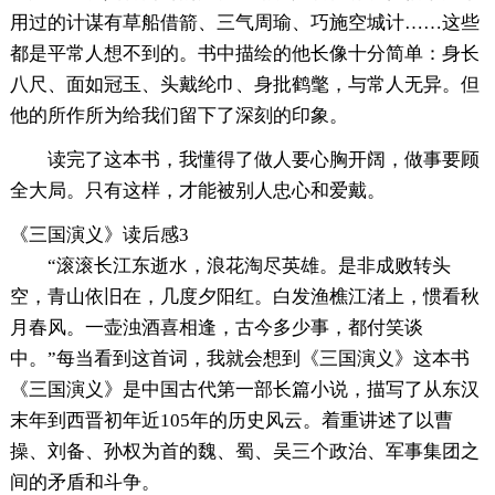
用过的计谋有草船借箭、三气周瑜、巧施空城计……这些
都是平常人想不到的。书中描绘的他长像十分简单：身长
八尺、面如冠玉、头戴纶巾、身批鹤氅，与常人无异。但
他的所作所为给我们留下了深刻的印象。
读完了这本书，我懂得了做人要心胸开阔，做事要顾
全大局。只有这样，才能被别人忠心和爱戴。
《三国演义》读后感3
“滚滚长江东逝水，浪花淘尽英雄。是非成败转头
空，青山依旧在，几度夕阳红。白发渔樵江渚上，惯看秋
月春风。一壶浊酒喜相逢，古今多少事，都付笑谈
中。”每当看到这首词，我就会想到《三国演义》这本书
《三国演义》是中国古代第一部长篇小说，描写了从东汉
末年到西晋初年近105年的历史风云。着重讲述了以曹
操、刘备、孙权为首的魏、蜀、吴三个政治、军事集团之
间的矛盾和斗争。