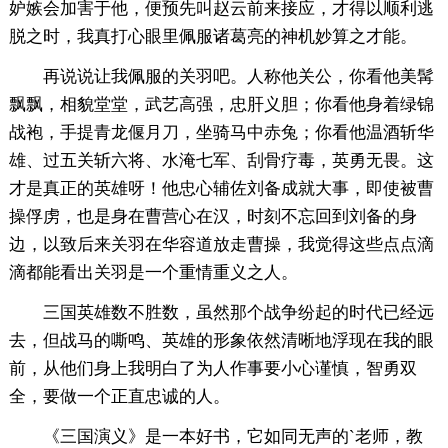
妒嫉会加害于他，便预先叫赵云前来接应，才得以顺利逃
脱之时，我真打心眼里佩服诸葛亮的神机妙算之才能。
再说说让我佩服的关羽吧。人称他关公，你看他美髯
飘飘，相貌堂堂，武艺高强，忠肝义胆；你看他身着绿锦
战袍，手提青龙偃月刀，坐骑马中赤兔；你看他温酒斩华
雄、过五关斩六将、水淹七军、刮骨疗毒，英勇无畏。这
才是真正的英雄呀！他忠心辅佐刘备成就大事，即使被曹
操俘虏，也是身在曹营心在汉，时刻不忘回到刘备的身
边，以致后来关羽在华容道放走曹操，我觉得这些点点滴
滴都能看出关羽是一个重情重义之人。
三国英雄数不胜数，虽然那个战争纷起的时代已经远
去，但战马的嘶鸣、英雄的形象依然清晰地浮现在我的眼
前，从他们身上我明白了为人作事要小心谨慎，智勇双
全，要做一个正直忠诚的人。
《三国演义》是一本好书，它如同无声的`老师，教