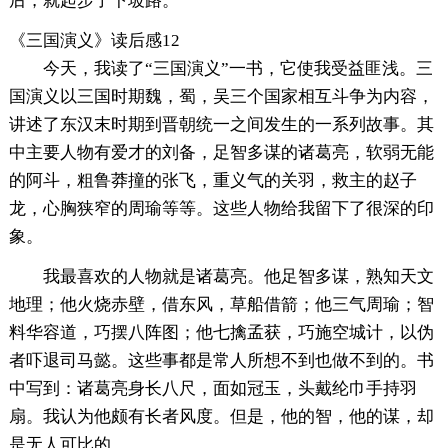
后，就起步了下坡路。
《三国演义》读后感12
今天，我读了“三国演义”一书，它使我受益匪浅。三
国演义以三国时期魏，蜀，吴三个国家相互斗争为内容，
讲述了东汉末时期到晋朝统一之间发生的一系列故事。其
中主要人物有爱才的刘备，足智多谋的诸葛亮，软弱无能
的阿斗，粗鲁莽撞的张飞，重义气的关羽，救主的赵子
龙，心胸狭窄的周瑜等等。这些人物给我留下了很深的印
象。
我最喜欢的人物就是诸葛亮。他足智多谋，熟知天文
地理；他火烧赤壁，借东风，草船借箭；他三气周瑜；智
料华容道，巧摆八阵图；他七擒孟获，巧施空城计，以伪
者吓退司马懿。这些事都是常人所想不到也做不到的。书
中写到：诸葛亮身长八尺，面如冠玉，头戴纶巾手持羽
扇。我认为他颇有长者风度。但是，他的智，他的谋，却
是无人可比的。