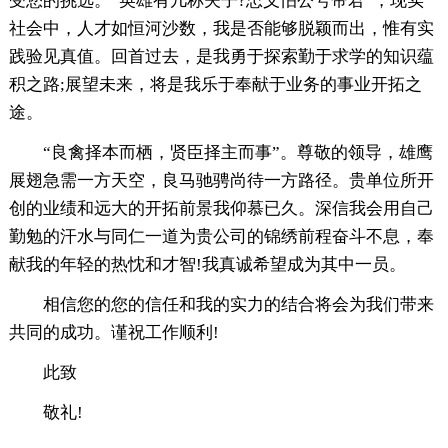
受您的挑选。“英雄有几称夫子?忠义怕公号帝君”，现实
社会中，人才如恒河沙数，我是否能够脱颖而出，惟有实
践验见真值。回首过去，是我勇于探索勤于求学的知识蕴
积之路;展望未来，将是我乐于奉献于业务的事业开拓之
途。
“良禽择本而栖，贤臣择主而事”。尊敬的领导，雄鹰
展翅急需一方天空，良马驰骋尚待一方路径。贵单位所开
创的业绩和远大的开拓前景我仰慕已久。深信我会用自己
勤勉的汗水与同仁一道为贵公司的锦绣前程奋斗不息，奉
献我的年轻的热忱和才智!我真诚希望成为其中一员。
相信您的您的信任和我的实力的结合将会为我们带来
共同的成功。谨祝工作顺利!
此致
敬礼!