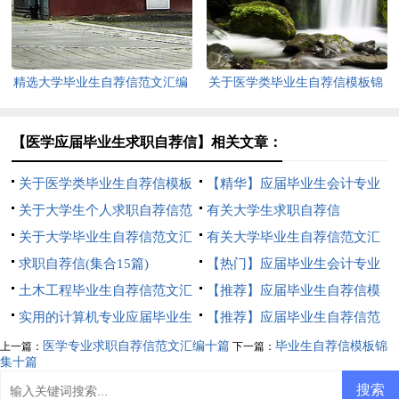
精选大学毕业生自荐信范文汇编
关于医学类毕业生自荐信模板锦
5篇
集九篇
【医学应届毕业生求职自荐信】相关文章：
关于医学类毕业生自荐信模板
【精华】应届毕业生会计专业
锦集九篇
关于大学生个人求职自荐信范
自荐信四篇
有关大学生求职自荐信
文汇总六篇
关于大学毕业生自荐信范文汇
有关大学毕业生自荐信范文汇
总七篇
求职自荐信(集合15篇)
编九篇
【热门】应届毕业生会计专业
土木工程毕业生自荐信范文汇
自荐信四篇
【推荐】应届毕业生自荐信模
编8篇
实用的计算机专业应届毕业生
板锦集9篇
【推荐】应届毕业生自荐信范
自荐信3篇
文集锦10篇
医学专业求职自荐信范文汇编十篇
毕业生自荐信模板锦
上一篇：
下一篇：
集十篇