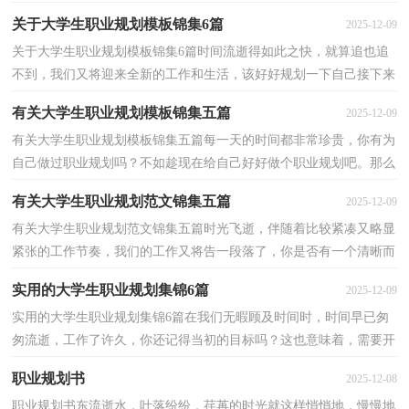
接下来的工作做准备吧！相信大家又在为写职业规划犯愁了...
关于大学生职业规划模板锦集6篇
2025-12-09
关于大学生职业规划模板锦集6篇时间流逝得如此之快，就算追也追
不到，我们又将迎来全新的工作和生活，该好好规划一下自己接下来
的职业发展道路了。相信很多人都是毫无头绪、内心...
有关大学生职业规划模板锦集五篇
2025-12-09
有关大学生职业规划模板锦集五篇每一天的时间都非常珍贵，你有为
自己做过职业规划吗？不如趁现在给自己好好做个职业规划吧。那么
做职业规划需要注意什么问题呢？下面是小编为大家...
有关大学生职业规划范文锦集五篇
2025-12-09
有关大学生职业规划范文锦集五篇时光飞逝，伴随着比较紧凑又略显
紧张的工作节奏，我们的工作又将告一段落了，你是否有一个清晰而
精准的职业方向了呢？现在这个时候，你会有怎样的职业...
实用的大学生职业规划集锦6篇
2025-12-09
实用的大学生职业规划集锦6篇在我们无暇顾及时间时，时间早已匆
匆流逝，工作了许久，你还记得当初的目标吗？这也意味着，需要开
始写职业规划了。那么你知道职业规划是用什么方法吗？以...
职业规划书
2025-12-08
职业规划书东流逝水，叶落纷纷，荏苒的时光就这样悄悄地，慢慢地