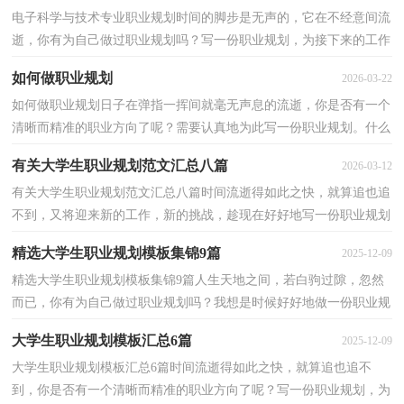
电子科学与技术专业职业规划时间的脚步是无声的，它在不经意间流
逝，你有为自己做过职业规划吗？写一份职业规划，为接下来的工作
做准备吧！那么如何做出一份高质量的职业规划呢？以下是...
如何做职业规划
2026-03-22
如何做职业规划日子在弹指一挥间就毫无声息的流逝，你是否有一个
清晰而精准的职业方向了呢？需要认真地为此写一份职业规划。什么
样的职业规划才是好的职业规划呢？下面是小编帮大...
有关大学生职业规划范文汇总八篇
2026-03-12
有关大学生职业规划范文汇总八篇时间流逝得如此之快，就算追也追
不到，又将迎来新的工作，新的挑战，趁现在好好地写一份职业规划
吧。但是你知道怎样才能写的好吗？以下是小编帮大家整...
精选大学生职业规划模板集锦9篇
2025-12-09
精选大学生职业规划模板集锦9篇人生天地之间，若白驹过隙，忽然
而已，你有为自己做过职业规划吗？我想是时候好好地做一份职业规
划了。职业规划怎么写才不会千篇一律呢？下面是小编整...
大学生职业规划模板汇总6篇
2025-12-09
大学生职业规划模板汇总6篇时间流逝得如此之快，就算追也追不
到，你是否有一个清晰而精准的职业方向了呢？写一份职业规划，为