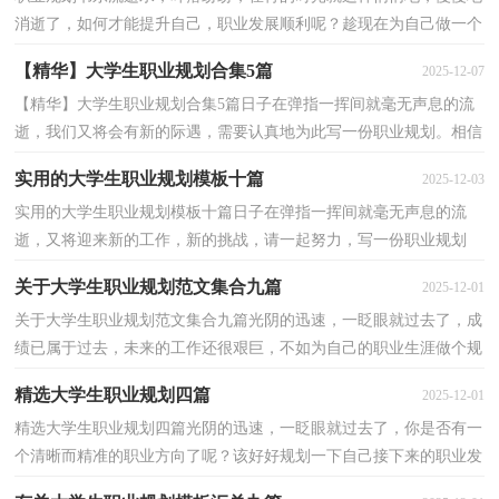
消逝了，如何才能提升自己，职业发展顺利呢？趁现在为自己做一个
详细的职业规划吧。你知道怎样的职业规划才是适合自己的...
【精华】大学生职业规划合集5篇
2025-12-07
【精华】大学生职业规划合集5篇日子在弹指一挥间就毫无声息的流
逝，我们又将会有新的际遇，需要认真地为此写一份职业规划。相信
大家又在为写职业规划犯愁了吧！下面是小编为大家...
实用的大学生职业规划模板十篇
2025-12-03
实用的大学生职业规划模板十篇日子在弹指一挥间就毫无声息的流
逝，又将迎来新的工作，新的挑战，请一起努力，写一份职业规划
吧。职业规划怎么写才不会千篇一律呢？下面是小编帮大家整...
关于大学生职业规划范文集合九篇
2025-12-01
关于大学生职业规划范文集合九篇光阴的迅速，一眨眼就过去了，成
绩已属于过去，未来的工作还很艰巨，不如为自己的职业生涯做个规
划吧。职业规划的开头要怎么写？想必这让大家都很苦恼...
精选大学生职业规划四篇
2025-12-01
精选大学生职业规划四篇光阴的迅速，一眨眼就过去了，你是否有一
个清晰而精准的职业方向了呢？该好好规划一下自己接下来的职业发
展道路了。职业规划怎么写才能切实有效地帮助到自...