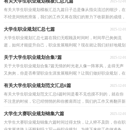
有关大学生职业规划模板汇总九篇
2025-12-01
有关大学生职业规划模板汇总九篇日子总是像从指尖流过的细沙，在
不经意间悄然滑落，我们的工作又将在我们的努力下收获新的成绩，
让我们对今后的职业发展方向做个计划吧。但是你知...
大学生职业规划汇总七篇
2025-12-01
大学生职业规划汇总七篇在我们无暇顾及时间时，时间早已匆匆流
逝，如何才能提升自己，职业发展顺利呢？现在就让我们好好地规划
一下吧。什么样的职业规划才是好的职业规划呢？以下是小...
关于大学生职业规划合集7篇
2025-12-01
关于大学生职业规划合集7篇无情的时光老人像一阵寒风，走得无声
又匆匆，你是否希望职业生涯发展顺利呢？让我们做好职业规划，在
今后的工作中奋勇争先吧。那么你知道职业规划是用什...
有关大学生职业规划范文汇总6篇
2025-12-01
有关大学生职业规划范文汇总6篇时间是看不见也摸不到的，就在你
不注意的时候，它已经悄悄的和你擦肩而过，我们的工作又将翻开新
的一页，让我们做好职业规划，在今后的工作中奋勇争先...
大学生大赛职业规划锦集六篇
2025-12-01
大学生大赛职业规划锦集六篇时间过得太快，让人猝不及防，你在职
业发展道路上还顺利吗？写一份职业规划，为接下来的工作做准备