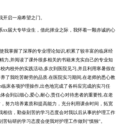
我开启一扇希望之门。
系xx届大专毕业生，借此择业之际，我怀着一颗赤诚的心
。
使我掌握了深厚的专业理论知识,积累了较丰富的临床经
精力,并阅读了课外很多相关的书籍来充实自己的专业知
加校内校外的实践活动,多次到医院见习,并且利用寒暑假在
培养了我吃苦耐劳的品质.在医院实习期间,在老师的悉心教
com临床各项护理操作,出色地完成了各科应完成的实习任
体会到以细心,爱心,耐心,责任心对待患者的重要性,在老
时，努力培养素质和提高能力，充分利用课余时间，拓宽
我相信，勤奋刻苦的学习态度会对我以后从事的护理工作
刻苦钻研的学习态度会使我对护理工作做到"慎独"。