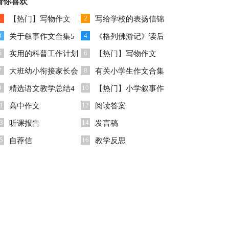
猜你喜欢
300字集合7篇
1
2
【热门】写物作文
写给学校的表扬信锦
3
4
300字合集六篇
关于叙事作文合集5
集九篇
《格列佛游记》读后
5
6
篇
实用的科普工作计划
感
【热门】写物作文
7
8
3篇
大班幼小衔接家长会
300字4篇
有关小学生作文合集
9
10
发言稿
精选语文教学总结4
7篇
【热门】小学叙事作
1
12
篇
高中作文
文锦集9篇
阅读答案
3
14
听课报告
发言稿
5
16
自荐信
教学反思