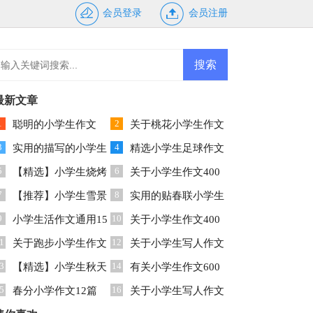
会员登录
会员注册
最新文章
1
2
聪明的小学生作文
关于桃花小学生作文
3
4
400字汇编5篇
实用的描写的小学生
300字锦集9篇
精选小学生足球作文
5
6
作文合集十篇
【精选】小学生烧烤
5篇
关于小学生作文400
7
8
作文3篇
【推荐】小学生雪景
字集合10篇
实用的贴春联小学生
9
10
作文4篇
小学生活作文通用15
作文锦集八篇
关于小学生作文400
1
12
篇
关于跑步小学生作文
字集合八篇
关于小学生写人作文
3
14
300字集合8篇
【精选】小学生秋天
300字集合9篇
有关小学生作文600
5
16
作文三篇
春分小学作文12篇
字锦集9篇
关于小学生写人作文