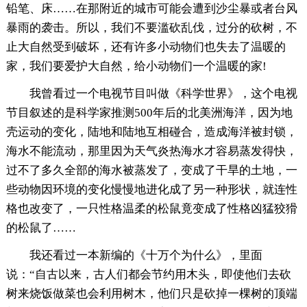
铅笔、床……在那附近的城市可能会遭到沙尘暴或者台风
暴雨的袭击。所以，我们不要滥砍乱伐，过分的砍树，不
止大自然受到破坏，还有许多小动物们也失去了温暖的
家，我们要爱护大自然，给小动物们一个温暖的家!
我曾看过一个电视节目叫做《科学世界》，这个电视
节目叙述的是科学家推测500年后的北美洲海洋，因为地
壳运动的变化，陆地和陆地互相碰合，造成海洋被封锁，
海水不能流动，那里因为天气炎热海水才容易蒸发得快，
过不了多久全部的海水被蒸发了，变成了干旱的土地，一
些动物因环境的变化慢慢地进化成了另一种形状，就连性
格也改变了，一只性格温柔的松鼠竟变成了性格凶猛狡猾
的松鼠了……
我还看过一本新编的《十万个为什么》，里面
说：“自古以来，古人们都会节约用木头，即使他们去砍
树来烧饭做菜也会利用树木，他们只是砍掉一棵树的顶端