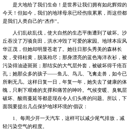
是大地给了我们生命！是世界让我们拥有如此辉煌的
今天！但如今，我们的地球母亲已经伤痕累累，而这些都
是我们人类自己的“杰作”。
人们乱砍乱伐，使大自然的生态平衡遭到了破坏。沙
丘吞没了万顷良田，洪水冲毁了可爱的家园。地球本应风
华正茂，但她却明显苍老了。她往日那头秀美的森林长
发，变得枯黄，脱落殆尽；那身漂亮的蓝色海洋衣衫，被
污染得油迹斑斑；那结实的大气层外套，被破坏得千疮百
孔；她那众多的孩子——鱼儿、鸟儿、飞禽走兽，如今已
所剩无几。这样日复一日，年复一年，她失去了健康的体
魄，只剩下艰难的支撑和痛苦的呻吟。气候变暖、臭氧层
破坏、酸雨蔓延等都是现在令人们头疼的问题。所以，下
面我要提出几点保护地球环境的'倡议：
1、每周少开一天汽车，这样可以减少尾气排放，减
轻污染空气的程度。