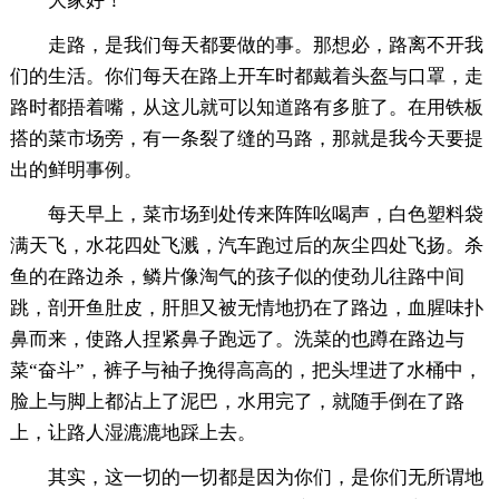
大家好！
走路，是我们每天都要做的事。那想必，路离不开我
们的生活。你们每天在路上开车时都戴着头盔与口罩，走
路时都捂着嘴，从这儿就可以知道路有多脏了。在用铁板
搭的菜市场旁，有一条裂了缝的马路，那就是我今天要提
出的鲜明事例。
每天早上，菜市场到处传来阵阵吆喝声，白色塑料袋
满天飞，水花四处飞溅，汽车跑过后的灰尘四处飞扬。杀
鱼的在路边杀，鳞片像淘气的孩子似的使劲儿往路中间
跳，剖开鱼肚皮，肝胆又被无情地扔在了路边，血腥味扑
鼻而来，使路人捏紧鼻子跑远了。洗菜的也蹲在路边与
菜“奋斗”，裤子与袖子挽得高高的，把头埋进了水桶中，
脸上与脚上都沾上了泥巴，水用完了，就随手倒在了路
上，让路人湿漉漉地踩上去。
其实，这一切的一切都是因为你们，是你们无所谓地