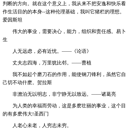
判断的方向。就在这个意义上，我从来不把安逸和快乐看
作生活目的的本身--这种伦理基础，我叫它猪栏的理想。
爱因斯坦
伟大的事业，需要决心，能力，组织和责任感。易卜
生
人无远虑，必有近忧。——《论语》
丈夫志四海，万里犹比邻。——曹植
我不如起个磨刀石的作用，能使钢刀锋利，虽然它自
己切不动什麽。贺拉斯
非澹泊无以明志，非宁静无以致远。——诸葛亮
为人类的幸福而劳动，这是多麽壮丽的事业，这个目
的有多麽伟大!圣西门
人老心未老，人穷志未穷。