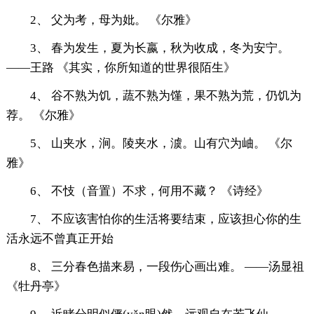
2、 父为考，母为妣。 《尔雅》
3、 春为发生，夏为长嬴，秋为收成，冬为安宁。
——王路 《其实，你所知道的世界很陌生》
4、 谷不熟为饥，蔬不熟为馑，果不熟为荒，仍饥为
荐。 《尔雅》
5、 山夹水，涧。陵夹水，澞。山有穴为岫。 《尔
雅》
6、 不忮（音置）不求，何用不藏？ 《诗经》
7、 不应该害怕你的生活将要结束，应该担心你的生
活永远不曾真正开始
8、 三分春色描来易，一段伤心画出难。 ——汤显祖
《牡丹亭》