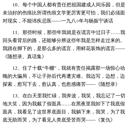
10、每个中国人都有责任把祖国建成人间乐园，但是
未治好的伤痕比所谓伤痕文学更厉害更可怕，我们必须面
对现实，不能讳疾忌医——一九八○年与杨振宁谈话
11、那些时候，那些年我就是在谎言中过日子……我
回头看背后的路，还能够分辨这些年我是怎样走过来的。
我踏在脚下的，是那么多的谎言，用鲜花装饰的谎言——
《随想录。真话集》
12、住了十载“牛棚”，我就有责任揭露那一场惊心动
魄的大骗局，不让子孙后代再遭灾难。我边写，边想，边
探索，愈写下去，愈认真，也愈感痛苦——《随想录》
13、在白天里我忙碌，我奔波，我笑，我忘记了一切
地大笑，因为我戴了假面具……在黑夜里我卸下了我底假
面具，我看见了这世界底面目，我躺下来，我哭，为了我
底无助而哭，为了看见人类底受苦而哭——《复仇》