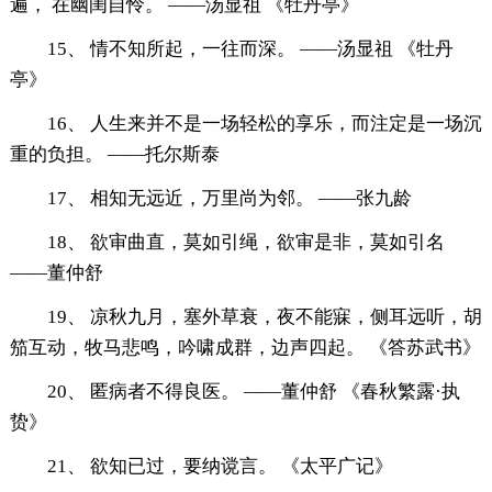
遍， 在幽闺自怜。 ——汤显祖 《牡丹亭》
15、 情不知所起，一往而深。 ——汤显祖 《牡丹
亭》
16、 人生来并不是一场轻松的享乐，而注定是一场沉
重的负担。 ——托尔斯泰
17、 相知无远近，万里尚为邻。 ——张九龄
18、 欲审曲直，莫如引绳，欲审是非，莫如引名
——董仲舒
19、 凉秋九月，塞外草衰，夜不能寐，侧耳远听，胡
笳互动，牧马悲鸣，吟啸成群，边声四起。 《答苏武书》
20、 匿病者不得良医。 ——董仲舒 《春秋繁露·执
贽》
21、 欲知已过，要纳谠言。 《太平广记》