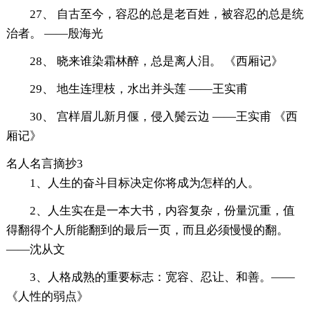
27、 自古至今，容忍的总是老百姓，被容忍的总是统
治者。 ——殷海光
28、 晓来谁染霜林醉，总是离人泪。 《西厢记》
29、 地生连理枝，水出并头莲 ——王实甫
30、 宫样眉儿新月偃，侵入鬓云边 ——王实甫 《西
厢记》
名人名言摘抄3
1、人生的奋斗目标决定你将成为怎样的人。
2、人生实在是一本大书，内容复杂，份量沉重，值
得翻得个人所能翻到的最后一页，而且必须慢慢的翻。
——沈从文
3、人格成熟的重要标志：宽容、忍让、和善。——
《人性的弱点》