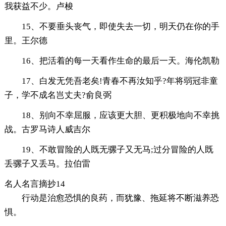
我获益不少。卢梭
15、不要垂头丧气，即使失去一切，明天仍在你的手
里。王尔德
16、把活着的每一天看作生命的最后一天。海伦凯勒
17、白发无凭吾老矣!青春不再汝知乎?年将弱冠非童
子，学不成名岂丈夫?俞良弼
18、别向不幸屈服，应该更大胆、更积极地向不幸挑
战。古罗马诗人威吉尔
19、不敢冒险的人既无骡子又无马;过分冒险的人既
丢骡子又丢马。拉伯雷
名人名言摘抄14
行动是治愈恐惧的良药，而犹豫、拖延将不断滋养恐
惧。