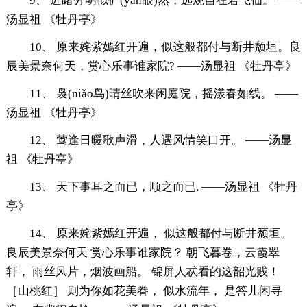
9、 近睹分明似俨(yǎn眼)然，远观自在若飞仙。 ——
汤显祖 《牡丹亭》
10、 原来姹紫嫣红开遍，似这般都付与断井颓垣。良
辰美景奈何天，赏心乐事谁家院? ——汤显祖 《牡丹亭》
11、 袅(niǎo鸟)晴丝吹来闲庭院，摇漾春如线。 ——
汤显祖 《牡丹亭》
12、 莺逢日暖歌声滑，人遇风情笑口开。 ——汤显
祖 《牡丹亭》
13、 天下事耳之而已，顺之而已. ——汤显祖 《牡丹
亭》
14、 原来姹紫嫣红开遍， 似这般都付与断井颓垣。
良辰美景奈何天 赏心乐事谁家院？ 朝飞暮卷，云霞翠
轩， 雨丝风片，烟波画船。 锦屏人忒看的这韶光贱！
［山桃红］ 则为你如花美眷， 似水流年， 是答儿闲寻